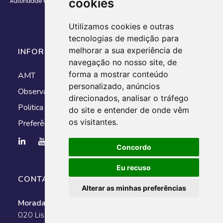
cookies
Utilizamos cookies e outras
tecnologias de medição para
melhorar a sua experiência de
INFORMAÇÃO
navegação no nosso site, de
forma a mostrar conteúdo
AMT
personalizado, anúncios
Observatório
direcionados, analisar o tráfego
Politica de Privacidade
do site e entender de onde vêm
os visitantes.
Preferências de cookies
Concordo
Eu recuso
CONTACTOS
Alterar as minhas preferências
Morada:
Av. António Augusto de Aguiar, n.º 128, 1050-
020 Lisboa