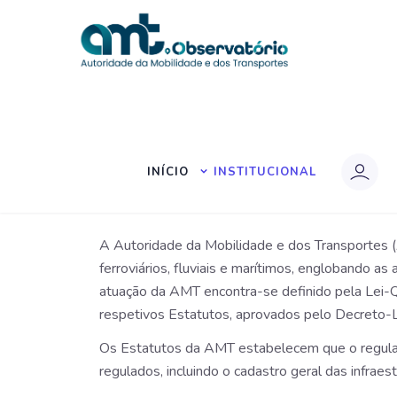
Início
|
Observatório da Autoridade da Mobilida
OBSERVATÓRIO DA AU
INÍCIO
INSTITUCIONAL
A Autoridade da Mobilidade e dos Transportes (
ferroviários, fluviais e marítimos, englobando a
atuação da AMT encontra-se definido pela Lei-Q
respetivos Estatutos, aprovados pelo Decreto-L
Os Estatutos da AMT estabelecem que o regulad
regulados, incluindo o cadastro geral das infraestru