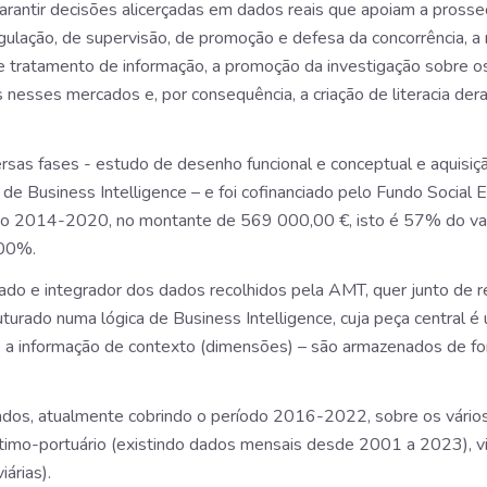
arantir decisões alicerçadas em dados reais que apoiam a pross
gulação, de supervisão, de promoção e defesa da concorrência, a n
 e tratamento de informação, a promoção da investigação sobre 
esses mercados e, por consequência, a criação de literacia der
rsas fases - estudo de desenho funcional e conceptual e aquis
a de Business Intelligence – e foi cofinanciado pelo Fundo Socia
ação 2014-2020, no montante de 569 000,00 €, isto é 57% do va
100%.
zado e integrador dos dados recolhidos pela AMT, quer junto de r
uturado numa lógica de Business Intelligence, cuja peça central
mo a informação de contexto (dimensões) – são armazenados de f
os, atualmente cobrindo o período 2016-2022, sobre os vários 
timo-portuário (existindo dados mensais desde 2001 a 2023), via
iárias).