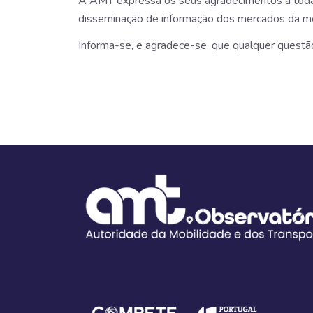
A AMT expressa os seus agradecimentos a todas 
disseminação de informação dos mercados da mo
Informa-se, e agradece-se, que qualquer questão