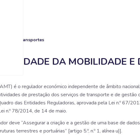
de e dos Transportes
TORIDADE DA MOBILIDADE E
AMT) é o regulador económico independente de âmbito nacional p
s atividades de prestação dos serviços de transporte e de gestão 
uadro das Entidades Reguladoras, aprovada pela Lei n.º 67/2013
ei n.º 78/2014, de 14 de maio.
or deve “Assegurar a criação e a gestão de uma base de dados 
turas terrestres e portuárias” [artigo 5.º, n.º 1, alínea u)].