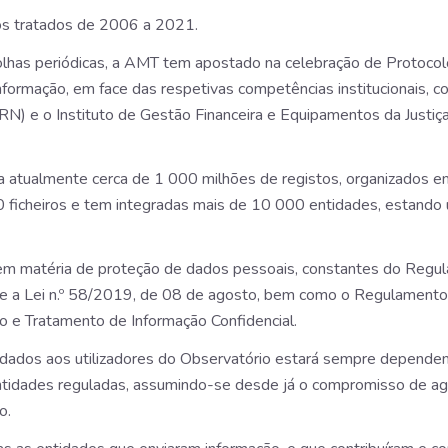
os tratados de 2006 a 2021.
olhas periódicas, a AMT tem apostado na celebração de Protocol
informação, em face das respetivas competências institucionais, 
(IRN) e o Instituto de Gestão Financeira e Equipamentos da Justi
 atualmente cerca de 1 000 milhões de registos, organizados e
ficheiros e tem integradas mais de 10 000 entidades, estando 
 em matéria de proteção de dados pessoais, constantes do Reg
 e a Lei n.º 58/2019, de 08 de agosto, bem como o Regulament
ão e Tratamento de Informação Confidencial.
 de dados aos utilizadores do Observatório estará sempre depend
ntidades reguladas, assumindo-se desde já o compromisso de agi
o.