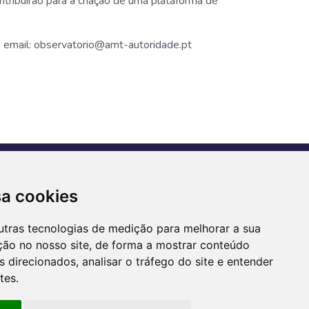
ribuirão para a criação de uma plataforma de
 email:
observatorio@amt-autoridade.pt
CONTACTOS
sa cookies
Morada:
Av. António Augusto de
Aguiar, n.º 128, 1050-020 Lisboa
utras tecnologias de medição para melhorar a sua
ção no nosso site, de forma a mostrar conteúdo
Telefone:
351 211 025 800
 direcionados, analisar o tráfego do site e entender
Email AMT:
geral@amt-
tes.
autoridade.pt