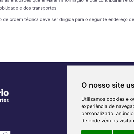
as entidades que enviaram informação, e que contribuíram e cont
bilidade e dos transportes.
 de ordem técnica deve ser dirigida para o seguinte endereço de
INFORMAÇÃO
O nosso site u
AMT
Observatório
Utilizamos cookies e o
experiência de navega
Politica de Privacidade
personalizado, anúncios
Preferências de cookies
de onde vêm os visitan