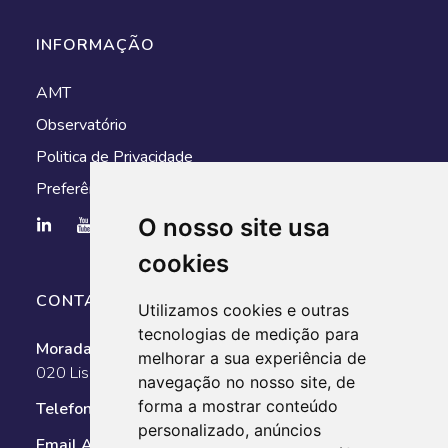
INFORMAÇÃO
AMT
Observatório
Politica de Privacidade
Preferências de cookies
O nosso site usa
cookies
CONTACTOS
Utilizamos cookies e outras
tecnologias de medição para
Morada:
Av. António Augusto de Aguiar, n.º 128, 1050-
melhorar a sua experiência de
020 Lisboa
navegação no nosso site, de
forma a mostrar conteúdo
Telefone:
351 211 025 800
personalizado, anúncios
Email AMT:
geral@amt-autoridade.pt