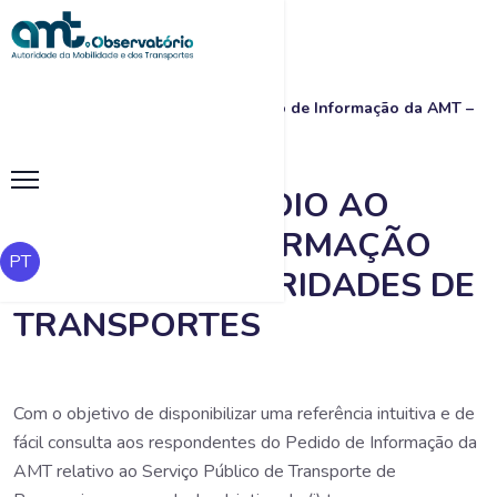
|
Manual de Apoio ao Pedido de Informação da AMT –
Início
Autoridades de Transportes
MANUAL DE APOIO AO
PEDIDO DE INFORMAÇÃO
PT
DA AMT – AUTORIDADES DE
TRANSPORTES
Com o objetivo de disponibilizar uma referência intuitiva e de
fácil consulta aos respondentes do Pedido de Informação da
AMT relativo ao Serviço Público de Transporte de