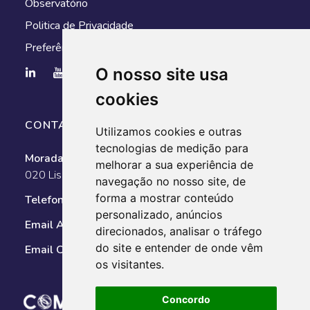
Observatório
Politica de Privacidade
Preferências de cookies
O nosso site usa
cookies
CONTACTOS
Utilizamos cookies e outras
tecnologias de medição para
Morada:
Av. António Augusto de Aguiar, n.º 128, 1050-
melhorar a sua experiência de
020 Lisboa
navegação no nosso site, de
forma a mostrar conteúdo
Telefone:
351 211 025 800
personalizado, anúncios
Email AMT:
geral@amt-autoridade.pt
direcionados, analisar o tráfego
do site e entender de onde vêm
Email Observatório:
observatorio@amt-autoridade.pt
os visitantes.
Concordo