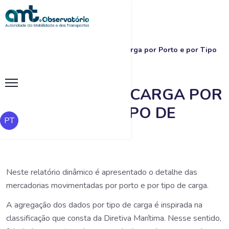
|
|
Movimento de Carga por Porto e por Tipo
Início
Pesquisa
de Carga
MOVIMENTO DE CARGA POR
PORTO E POR TIPO DE
PT
CARGA
Neste relatório dinâmico é apresentado o detalhe das
mercadorias movimentadas por porto e por tipo de carga.
A agregação dos dados por tipo de carga é inspirada na
classificação que consta da Diretiva Marítima. Nesse sentido,