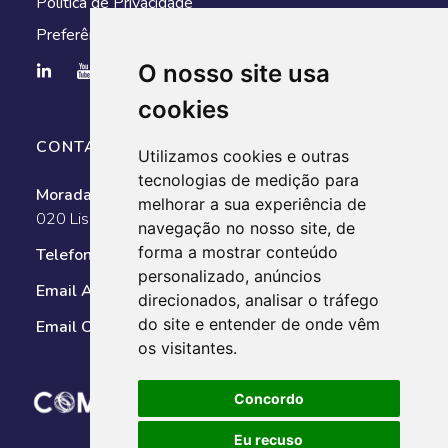
Politica de Privacidade
Preferências de cookies
O nosso site usa
cookies
CONTACTOS
Utilizamos cookies e outras
tecnologias de medição para
Morada:
Av. António Augusto de Aguiar, n.º 128, 1050-
melhorar a sua experiência de
020 Lisboa
navegação no nosso site, de
forma a mostrar conteúdo
Telefone:
351 211 025 800
personalizado, anúncios
Email AMT:
geral@amt-autoridade.pt
direcionados, analisar o tráfego
do site e entender de onde vêm
Email Observatório:
observatorio@amt-autoridade.pt
os visitantes.
Concordo
Eu recuso