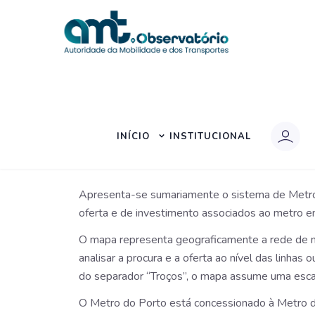
Início
|
Pesquisa
|
Metro do Porto
METRO DO PORTO
INÍCIO
INSTITUCIONAL
Apresenta-se sumariamente o sistema de Metro d
oferta e de investimento associados ao metro em
O mapa representa geograficamente a rede de met
analisar a procura e a oferta ao nível das linhas
do separador “Troços”, o mapa assume uma escal
O Metro do Porto está concessionado à Metro do