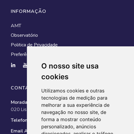
INFORMAÇÃO
AMT
Observatório
Politica de Privacidade
Preferências de cookies
O nosso site usa
cookies
CONTACTOS
Utilizamos cookies e outras
tecnologias de medição para
Morada:
Av. António Augusto de Aguiar, n.º 128, 1050-
melhorar a sua experiência de
020 Lisboa
navegação no nosso site, de
forma a mostrar conteúdo
Telefone:
351 211 025 800
personalizado, anúncios
Email AMT:
geral@amt-autoridade.pt
direcionados, analisar o tráfego