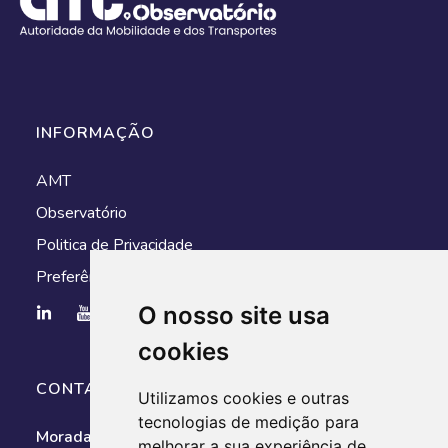
INFORMAÇÃO
AMT
Observatório
Politica de Privacidade
Preferências de cookies
O nosso site usa
cookies
CONTACTOS
Utilizamos cookies e outras
tecnologias de medição para
Morada:
Av. António Augusto de Aguiar, n.º 128, 1050-
melhorar a sua experiência de