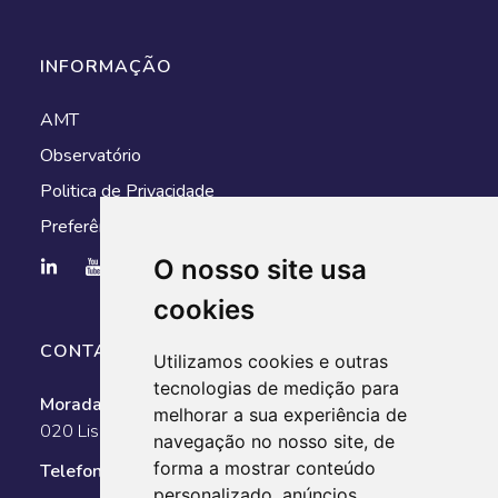
INFORMAÇÃO
AMT
Observatório
Politica de Privacidade
Preferências de cookies
O nosso site usa
cookies
CONTACTOS
Utilizamos cookies e outras
tecnologias de medição para
Morada:
Av. António Augusto de Aguiar, n.º 128, 1050-
melhorar a sua experiência de
020 Lisboa
navegação no nosso site, de
forma a mostrar conteúdo
Telefone:
351 211 025 800
personalizado, anúncios