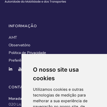
INFORMAÇÃO
AMT
Observatório
Politica de Privacidade
Preferências de cookies
O nosso site usa
cookies
CONTACTOS
Utilizamos cookies e outras
tecnologias de medição para
Morada:
Av. António Augusto de Aguiar, n.º 128, 1050-
melhorar a sua experiência de
020 Lisboa
navegação no nosso site, de