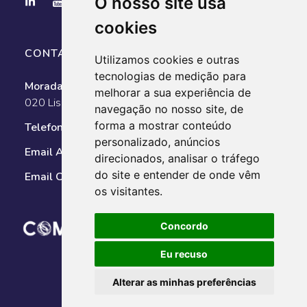
O nosso site usa
cookies
CONTACTOS
Utilizamos cookies e outras
tecnologias de medição para
Morada:
Av. António Augusto de Aguiar, n.º 128, 1050-
melhorar a sua experiência de
020 Lisboa
navegação no nosso site, de
forma a mostrar conteúdo
Telefone:
351 211 025 800
personalizado, anúncios
Email AMT:
geral@amt-autoridade.pt
direcionados, analisar o tráfego
do site e entender de onde vêm
Email Observatório:
observatorio@amt-autoridade.pt
os visitantes.
Concordo
Eu recuso
Alterar as minhas preferências