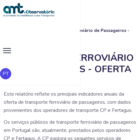
|
|
Transporte Ferroviário de Passageiros -
Início
Pesquisa
Oferta
TRANSPORTE FERROVIÁRIO
DE PASSAGEIROS - OFERTA
PT
Este relatório reflete os principais indicadores anuais da
oferta de transporte ferroviário de passageiros, com dados
provenientes dos operadores de transporte CP e Fertagus.
Os serviços públicos de transporte ferroviário de passageiros
em Portugal são, atualmente, prestados pelos operadores
CP e Fertagus. A CP explora os seguintes serviços de