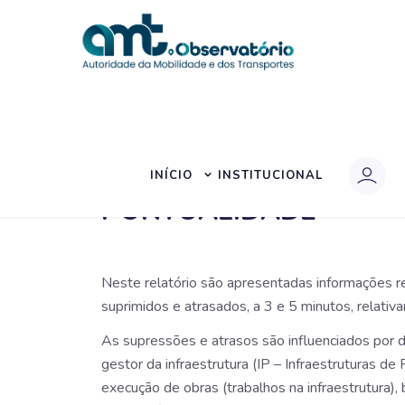
Início
|
Pesquisa
|
Transporte Ferroviário de Pa
TRANSPORTE FERROVI
INÍCIO
INSTITUCIONAL
PONTUALIDADE
Neste relatório são apresentadas informações 
suprimidos e atrasados, a 3 e 5 minutos, relati
As supressões e atrasos são influenciados por d
gestor da infraestrutura (IP – Infraestruturas de
execução de obras (trabalhos na infraestrutura),