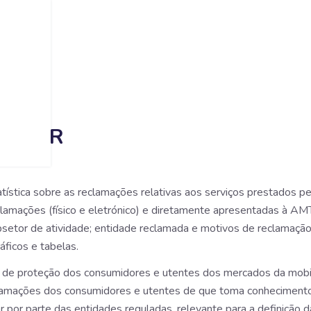
ECTOR
tatística sobre as reclamações relativas aos serviços prestados 
amações (físico e eletrónico) e diretamente apresentadas à AMT (
bsetor de atividade; entidade reclamada e motivos de reclamação 
áficos e tabelas.
 de proteção dos consumidores e utentes dos mercados da mobi
eclamações dos consumidores e utentes de que toma conheciment
 por parte das entidades reguladas, relevante para a definição