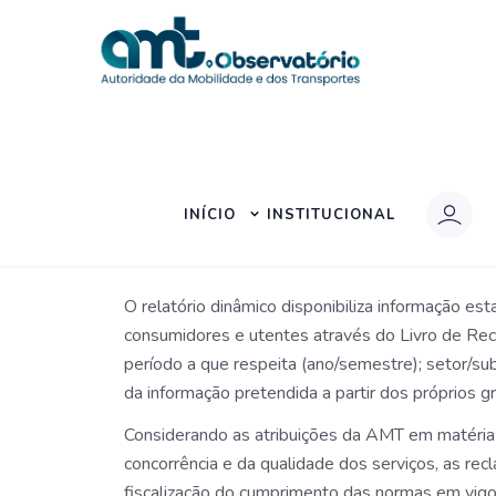
Início
|
Pesquisa
|
Reclamações por Sector
RECLAMAÇÕES POR S
INÍCIO
INSTITUCIONAL
O relatório dinâmico disponibiliza informação es
consumidores e utentes através do Livro de Recl
período a que respeita (ano/semestre); setor/su
da informação pretendida a partir dos próprios gr
Considerando as atribuições da AMT em matéria
concorrência e da qualidade dos serviços, as r
fiscalização do cumprimento das normas em vigor