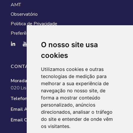
AMT
Observatório
Politica de Privacidade
Preferências de cookies
O nosso site usa
cookies
CONTACTOS
Utilizamos cookies e outras
tecnologias de medição para
Morada:
Av. António Augusto de Aguiar, n.º 128, 1050-
melhorar a sua experiência de
020 Lisboa
navegação no nosso site, de
forma a mostrar conteúdo
Telefone:
351 211 025 800
personalizado, anúncios
Email AMT:
geral@amt-autoridade.pt
direcionados, analisar o tráfego
do site e entender de onde vêm
Email Observatório:
observatorio@amt-autoridade.pt
os visitantes.