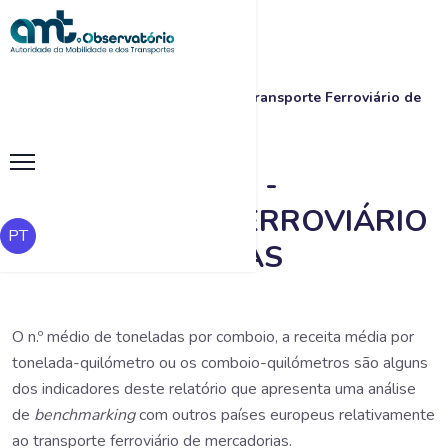
|
|
Benchmarking - Transporte Ferroviário de
Início
Pesquisa
Mercadorias
BENCHMARKING -
TRANSPORTE FERROVIÁRIO
PT
DE MERCADORIAS
O n.º médio de toneladas por comboio, a receita média por
tonelada-quilómetro ou os comboio-quilómetros são alguns
dos indicadores deste relatório que apresenta uma análise
de
benchmarking
com outros países europeus relativamente
ao transporte ferroviário de mercadorias.