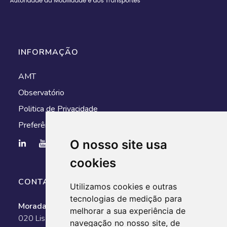
INFORMAÇÃO
AMT
Observatório
Politica de Privacidade
Preferências de cookies
O nosso site usa
cookies
CONTACTOS
Utilizamos cookies e outras
tecnologias de medição para
Morada:
Av. António Augusto de Aguiar, n.º 128, 1050-
melhorar a sua experiência de
020 Lisboa
navegação no nosso site, de